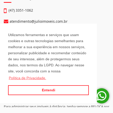
(47) 3351-1062
atendimento@julioimoveis.com.br
Avenida Hugo Schlösser, 69, Jardim Maluche
Utilizamos ferramentas e serviços que usam
Brusque - Santa Catarina
cookies e outras tecnologias semelhantes para
CEP: 88354-300
melhorar a sua experiência em nossos serviços,
personalizar publicidade e recomendar conteúdo
Horário de Atendimento
de seu interesse, além de protegermos seus
dados, nos termos da LGPD. Ao navegar nesse
site, você concorda com a nossa
Segunda a Sexta-Feira
Política de Privacidade.
08h00 - 12h00 e 13h30 - 18h00
Sábado
08h30 - 12h00
Entendi
Para administrar seus imóveis á distância, tenha sempre a RELOCA por
perto.