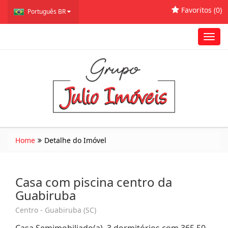
Favoritos (
0
)
Português BR
Toggl
navig
Home
Detalhe do Imóvel
Casa com piscina centro da
Guabiruba
Centro - Guabiruba (SC)