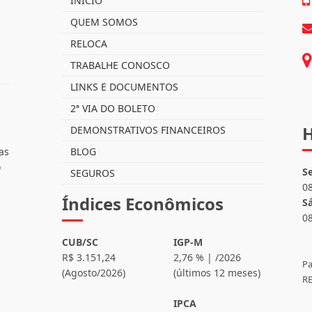
Mapa do Site
I
INÍCIO
QUEM SOMOS
RELOCA
TRABALHE CONOSCO
LINKS E DOCUMENTOS
2ª VIA DO BOLETO
H
DEMONSTRATIVOS FINANCEIROS
as
BLOG
o
S
SEGUROS
0
Índices Econômicos
S
0