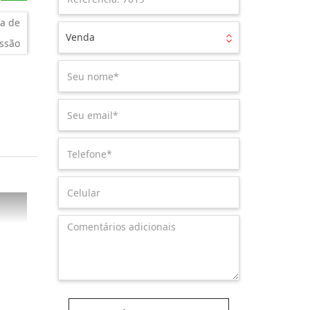
a de
Venda
ssão