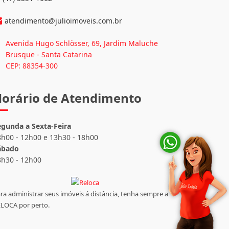
nformações de Contato
(47) 3351-1062
atendimento@julioimoveis.com.br
Avenida Hugo Schlösser, 69, Jardim Maluche
Brusque - Santa Catarina
CEP: 88354-300
orário de Atendimento
egunda a Sexta-Feira
8h00 - 12h00 e 13h30 - 18h00
ábado
8h30 - 12h00