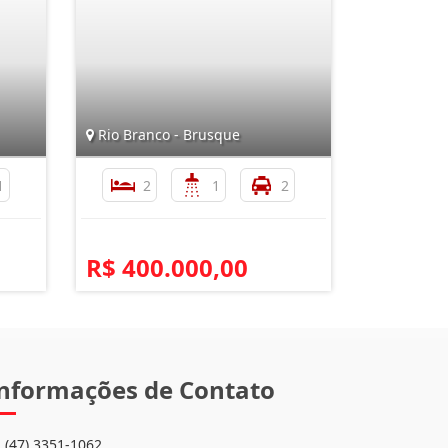
Rio Branco - Brusque
1
2
1
2
R$ 400.000,00