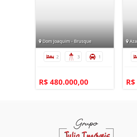
Dom Joaquim - Brusque
Aza
2
3
1
R$ 480.000,00
R$