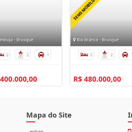
mbuja - Brusque
Rio Branco - Brusque
2
2
1
2
2
 400.000,00
R$ 480.000,00