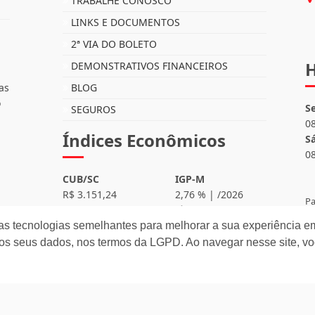
TRABALHE CONOSCO
LINKS E DOCUMENTOS
2ª VIA DO BOLETO
H
DEMONSTRATIVOS FINANCEIROS
as
BLOG
o
S
SEGUROS
0
Índices Econômicos
S
0
CUB/SC
IGP-M
R$ 3.151,24
2,76 % | /2026
Pa
(Agosto/2026)
(últimos 12 meses)
RE
as tecnologias semelhantes para melhorar a sua experiência em
IPCA
os seus dados, nos termos da LGPD. Ao navegar nesse site, v
4,64 %
(últimos 12 meses)