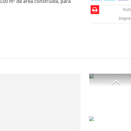
0,00 m² de área construída, para
Fich
Impre