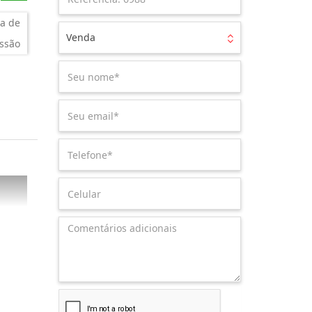
a de
Venda
ssão