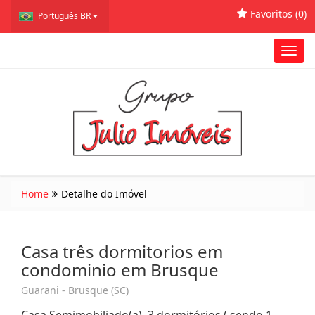
Favoritos (
0
)
Português BR
Toggl
navig
Home
Detalhe do Imóvel
Casa três dormitorios em
condominio em Brusque
Guarani - Brusque (SC)