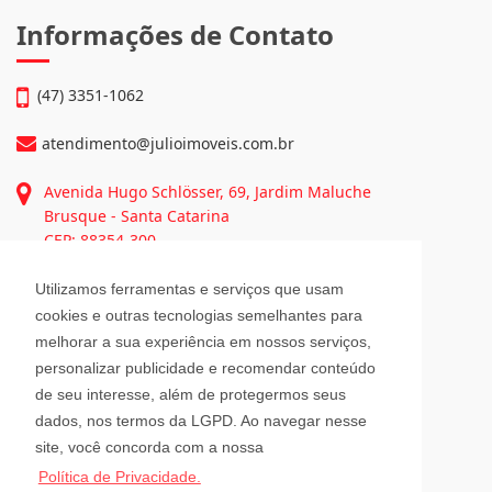
Imóveis • Fex Seguros...
Continue lendo...
Informações de Contato
(47) 3351-1062
atendimento@julioimoveis.com.br
Utilizamos ferramentas e serviços que usam
Avenida Hugo Schlösser, 69, Jardim Maluche
cookies e outras tecnologias semelhantes para
Brusque - Santa Catarina
melhorar a sua experiência em nossos serviços,
CEP: 88354-300
personalizar publicidade e recomendar conteúdo
de seu interesse, além de protegermos seus
Horário de Atendimento
dados, nos termos da LGPD. Ao navegar nesse
site, você concorda com a nossa
Política de Privacidade.
Segunda a Sexta-Feira