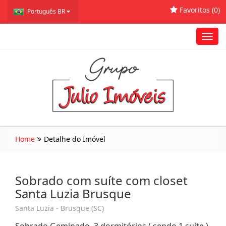
Favoritos (
0
)
Português BR
Toggl
navig
Home
Detalhe do Imóvel
Sobrado com suíte com closet
Santa Luzia Brusque
Santa Luzia - Brusque (SC)