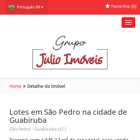
Favoritos (
0
)
Português BR
Toggl
navig
Home
Detalhe do Imóvel
Lotes em São Pedro na cidade de
Guabiruba
São Pedro - Guabiruba (SC)