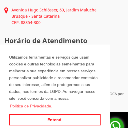
(47) 3351-1062
atendimento@julioimoveis.com.br
Avenida Hugo Schlösser, 69, Jardim Maluche
Brusque - Santa Catarina
CEP: 88354-300
Utilizamos ferramentas e serviços que usam
Horário de Atendimento
cookies e outras tecnologias semelhantes para
melhorar a sua experiência em nossos serviços,
personalizar publicidade e recomendar conteúdo
Segunda a Sexta-Feira
08h00 - 12h00 e 13h30 - 18h00
de seu interesse, além de protegermos seus
Sábado
dados, nos termos da LGPD. Ao navegar nesse
08h30 - 12h00
site, você concorda com a nossa
Política de Privacidade.
Para administrar seus imóveis á distância, tenha sempre a RELOCA por
Entendi
perto.