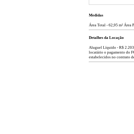
Medidas
Área Total - 62,95 m²
Área P
Detalhes da Locação
Aluguel Líquido -
R$ 2.203
locatário o pagamento do F
estabelecidos no contrato d