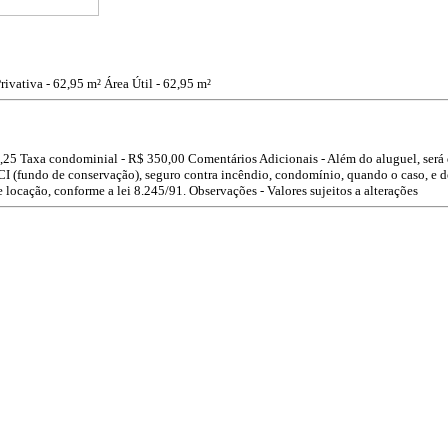
rivativa - 62,95 m²
Área Útil - 62,95 m²
,25
Taxa condominial -
R$ 350,00
Comentários Adicionais - Além do aluguel, será
CI (fundo de conservação), seguro contra incêndio, condomínio, quando o caso, e 
e locação, conforme a lei 8.245/91.
Observações - Valores sujeitos a alterações