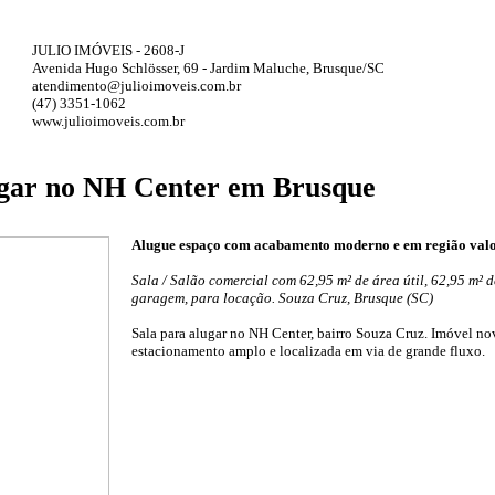
JULIO IMÓVEIS - 2608-J
Avenida Hugo Schlösser, 69 - Jardim Maluche, Brusque/SC
atendimento@julioimoveis.com.br
(47) 3351-1062
www.julioimoveis.com.br
ugar no NH Center em Brusque
Alugue espaço com acabamento moderno e em região valo
Sala / Salão comercial com 62,95 m² de área útil, 62,95 m² d
garagem, para locação. Souza Cruz, Brusque (SC)
Sala para alugar no NH Center, bairro Souza Cruz. Imóvel n
estacionamento amplo e localizada em via de grande fluxo.