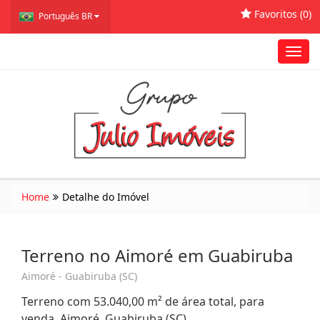
Favoritos (
0
)
Português BR
Toggl
navig
Home
Detalhe do Imóvel
Terreno no Aimoré em Guabiruba
Aimoré - Guabiruba (SC)
Terreno com 53.040,00 m² de área total, para
venda. Aimoré, Guabiruba (SC)