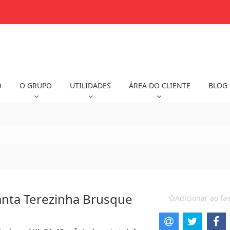
O
O GRUPO
UTILIDADES
ÁREA DO CLIENTE
BLOG
anta Terezinha Brusque
Adicionar ao fav