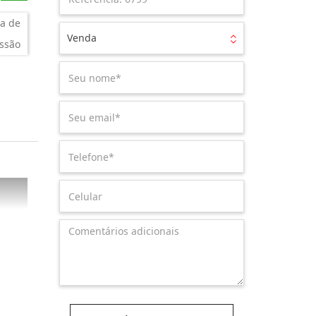
a de
Venda
ssão