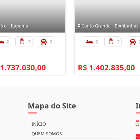
tro - Itapema
Canto Grande - Bombinhas
2
3
2
2
3
 1.737.030,00
R$ 1.402.835,00
Mapa do Site
I
INÍCIO
QUEM SOMOS