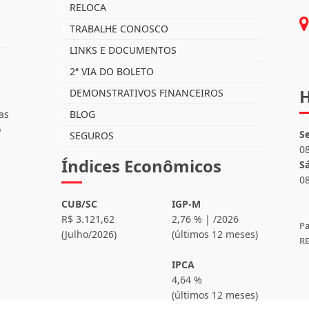
RELOCA
TRABALHE CONOSCO
LINKS E DOCUMENTOS
2ª VIA DO BOLETO
H
DEMONSTRATIVOS FINANCEIROS
as
BLOG
o
S
SEGUROS
0
Índices Econômicos
S
0
CUB/SC
IGP-M
R$ 3.121,62
2,76 % | /2026
Pa
(Julho/2026)
(últimos 12 meses)
RE
IPCA
4,64 %
(últimos 12 meses)