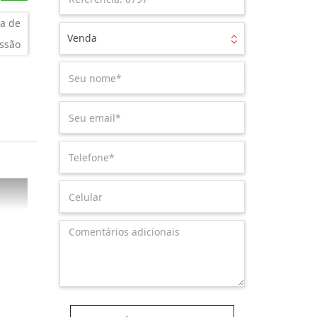
a de
Venda
ssão