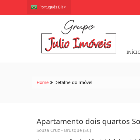
Português BR
INÍCI
Home
Detalhe do Imóvel
Apartamento dois quartos S
Souza Cruz - Brusque (SC)