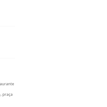
taurante
o, praça