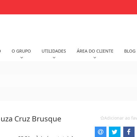
O
O GRUPO
UTILIDADES
ÁREA DO CLIENTE
BLOG
ouza Cruz Brusque
Adicionar ao fav