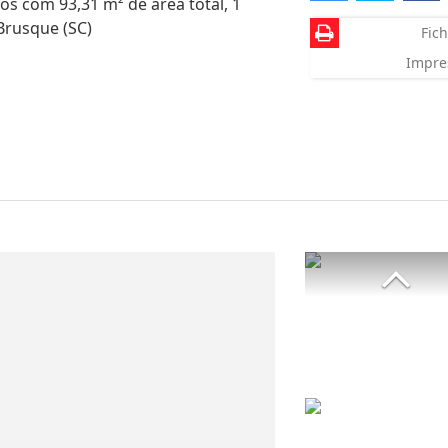
s com 93,31 m² de área total, 1
Brusque (SC)
Fich
Impre