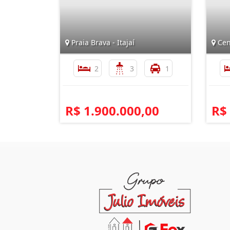
Praia Brava - Itajaí
Cen
2
3
1
R$ 1.900.000,00
R$