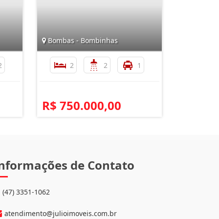
Bombas - Bombinhas
2
2
2
1
R$ 750.000,00
nformações de Contato
(47) 3351-1062
atendimento@julioimoveis.com.br