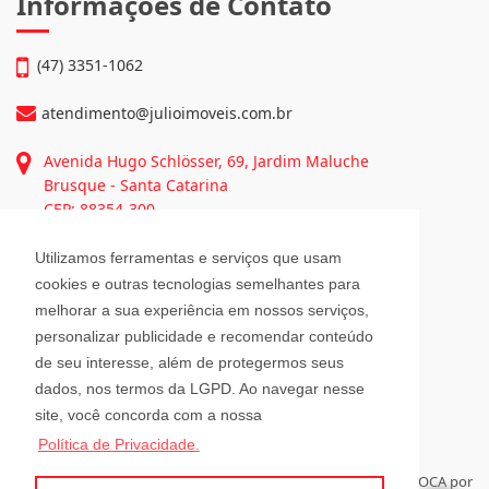
Informações de Contato
(47) 3351-1062
atendimento@julioimoveis.com.br
Avenida Hugo Schlösser, 69, Jardim Maluche
Brusque - Santa Catarina
CEP: 88354-300
Utilizamos ferramentas e serviços que usam
Horário de Atendimento
cookies e outras tecnologias semelhantes para
melhorar a sua experiência em nossos serviços,
personalizar publicidade e recomendar conteúdo
Segunda a Sexta-Feira
08h00 - 12h00 e 13h30 - 18h00
de seu interesse, além de protegermos seus
Sábado
dados, nos termos da LGPD. Ao navegar nesse
08h30 - 12h00
site, você concorda com a nossa
Política de Privacidade.
Para administrar seus imóveis á distância, tenha sempre a RELOCA por