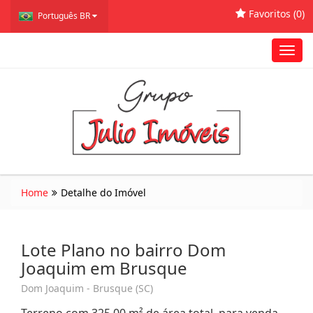
Favoritos (
0
)
Português BR
Toggl
navig
Home
Detalhe do Imóvel
Lote Plano no bairro Dom
Joaquim em Brusque
Dom Joaquim - Brusque (SC)