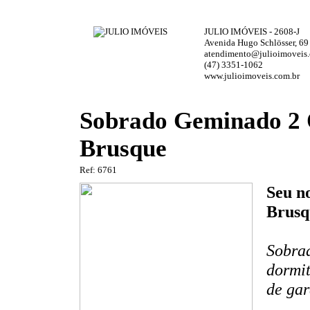
JULIO IMÓVEIS - 2608-J
Avenida Hugo Schlösser, 69
atendimento@julioimoveis.
(47) 3351-1062
www.julioimoveis.com.br
Sobrado Geminado 2 
Brusque
Ref: 6761
Seu n
Brusq
Sobra
dormit
de gar