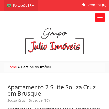
Favoritos (
0
)
Português BR
Toggl
navig
Home
Detalhe do Imóvel
Apartamento 2 Suíte Souza Cruz
em Brusque
Souza Cruz - Brusque (SC)