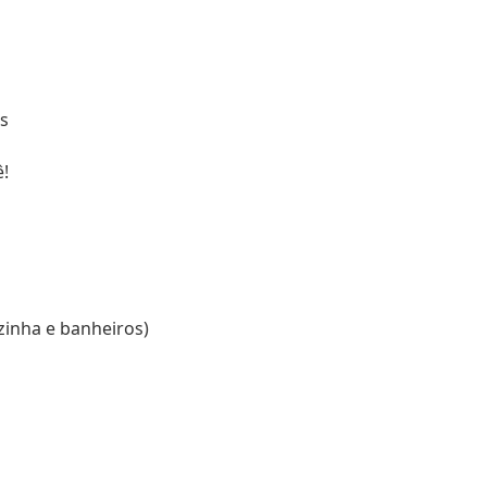
s
!
zinha e banheiros)