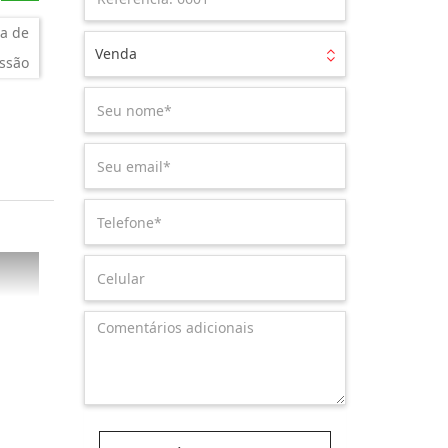
a de
Venda
ssão