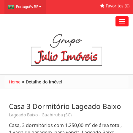
Favoritos (
0
)
Português BR
Toggl
navig
Home
Detalhe do Imóvel
Casa 3 Dormitório Lageado Baixo
Lageado Baixo - Guabiruba (SC)
Casa, 3 dormitórios com 1.250,00 m² de área total,
1 vaga de garagem, para venda. Lageado Baixo,