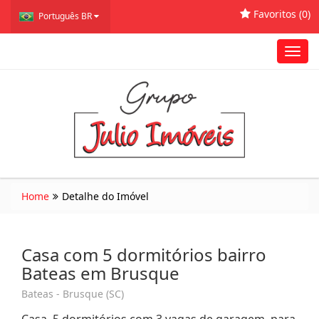
Favoritos (
0
)
Português BR
Toggl
navig
Home
Detalhe do Imóvel
Casa com 5 dormitórios bairro
Bateas em Brusque
Bateas - Brusque (SC)