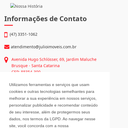
Negócios: • Julio Imóveis Vendas • Julio Imóveis Alugueis • Fex
Imóveis • Fex Seguros...
Continue lendo...
Informações de Contato
(47) 3351-1062
atendimento@julioimoveis.com.br
Utilizamos ferramentas e serviços que usam
Avenida Hugo Schlösser, 69, Jardim Maluche
cookies e outras tecnologias semelhantes para
Brusque - Santa Catarina
melhorar a sua experiência em nossos serviços,
CEP: 88354-300
personalizar publicidade e recomendar conteúdo
de seu interesse, além de protegermos seus
Horário de Atendimento
dados, nos termos da LGPD. Ao navegar nesse
site, você concorda com a nossa