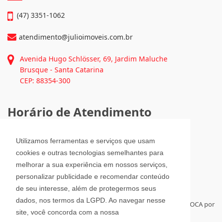
(47) 3351-1062
atendimento@julioimoveis.com.br
Avenida Hugo Schlösser, 69, Jardim Maluche
Brusque - Santa Catarina
CEP: 88354-300
Horário de Atendimento
Segunda a Sexta-Feira
Utilizamos ferramentas e serviços que usam
08h00 - 12h00 e 13h30 - 18h00
cookies e outras tecnologias semelhantes para
Sábado
melhorar a sua experiência em nossos serviços,
08h30 - 12h00
personalizar publicidade e recomendar conteúdo
de seu interesse, além de protegermos seus
dados, nos termos da LGPD. Ao navegar nesse
Para administrar seus imóveis á distância, tenha sempre a RELOCA por
site, você concorda com a nossa
perto.