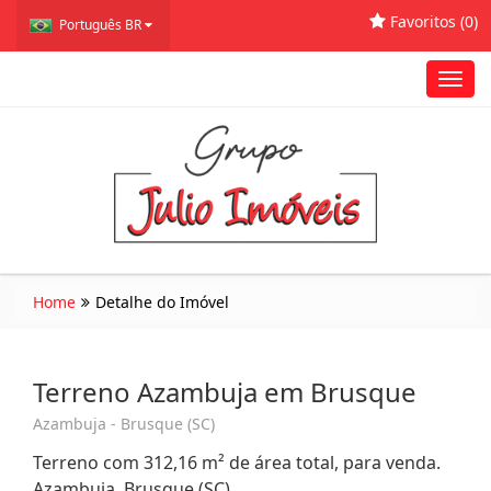
Favoritos (
0
)
Português BR
Toggl
navig
Home
Detalhe do Imóvel
Terreno Azambuja em Brusque
Azambuja - Brusque (SC)
Terreno com 312,16 m² de área total, para venda.
Azambuja, Brusque (SC)