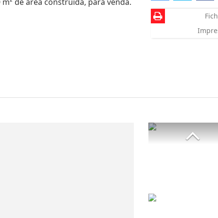
0 m² de área construída, para venda.
Fich
Impre