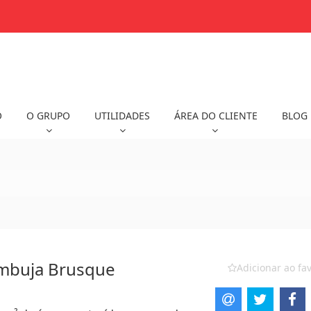
O
O GRUPO
UTILIDADES
ÁREA DO CLIENTE
BLOG
ambuja Brusque
Adicionar ao fav