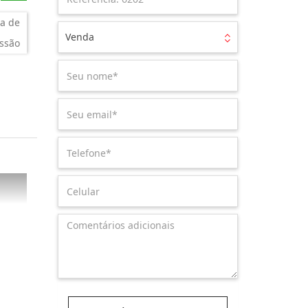
a de
Venda
ssão