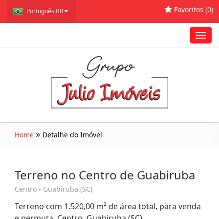
Favoritos (
0
)
Português BR
Toggl
navig
Home
Detalhe do Imóvel
Terreno no Centro de Guabiruba
Centro - Guabiruba (SC)
Terreno com 1.520,00 m² de área total, para venda
e permuta. Centro, Guabiruba (SC)