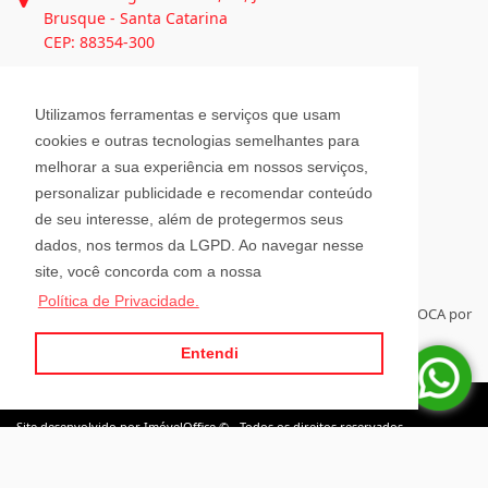
(47) 3351-1062
atendimento@julioimoveis.com.br
Avenida Hugo Schlösser, 69, Jardim Maluche
Utilizamos ferramentas e serviços que usam
Brusque - Santa Catarina
cookies e outras tecnologias semelhantes para
CEP: 88354-300
melhorar a sua experiência em nossos serviços,
personalizar publicidade e recomendar conteúdo
Horário de Atendimento
de seu interesse, além de protegermos seus
dados, nos termos da LGPD. Ao navegar nesse
site, você concorda com a nossa
Segunda a Sexta-Feira
Política de Privacidade.
08h00 - 12h00 e 13h30 - 18h00
Sábado
08h30 - 12h00
Entendi
Para administrar seus imóveis á distância, tenha sempre a RELOCA por
perto.