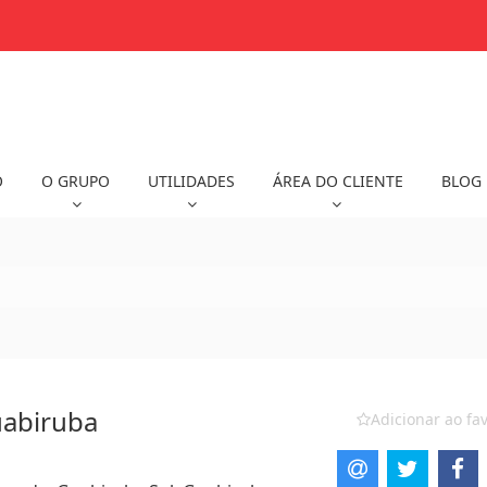
O
O GRUPO
UTILIDADES
ÁREA DO CLIENTE
BLOG
uabiruba
Adicionar ao fav