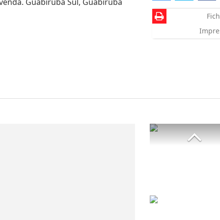
 venda. Guabiruba Sul, Guabiruba
Fich
Impre