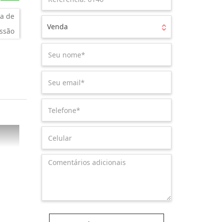
a de
Venda
ssão