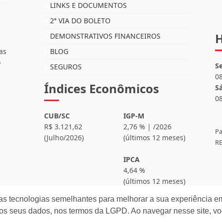
LINKS E DOCUMENTOS
2ª VIA DO BOLETO
H
DEMONSTRATIVOS FINANCEIROS
as
BLOG
o
S
SEGUROS
0
Índices Econômicos
S
0
CUB/SC
IGP-M
R$ 3.121,62
2,76 % | /2026
Pa
(Julho/2026)
(últimos 12 meses)
RE
IPCA
4,64 %
(últimos 12 meses)
as tecnologias semelhantes para melhorar a sua experiência em
os seus dados, nos termos da LGPD. Ao navegar nesse site, v
eitos reservados