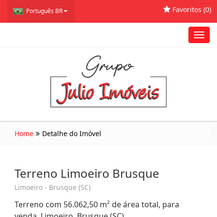
Favoritos (
0
)
Português BR
Toggl
navig
Home
Detalhe do Imóvel
Terreno Limoeiro Brusque
Limoeiro - Brusque (SC)
Terreno com 56.062,50 m² de área total, para
venda. Limoeiro, Brusque (SC)