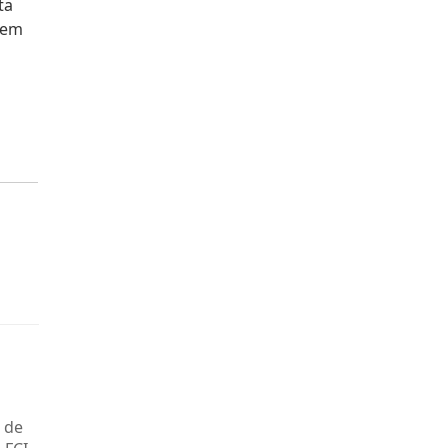
ta
uem
 de