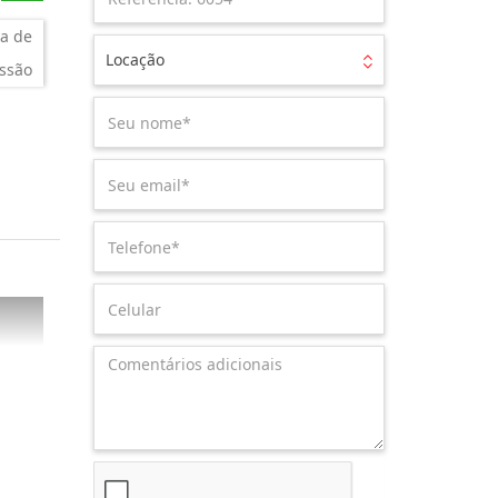
a de
Locação
ssão