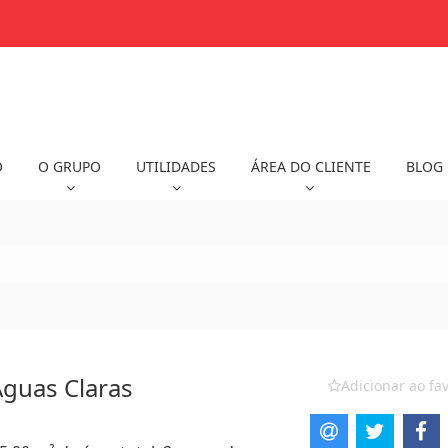
O
O GRUPO
UTILIDADES
ÁREA DO CLIENTE
BLOG
Águas Claras
Adicionar ao fav