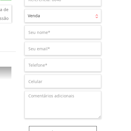
a de
Venda
ssão