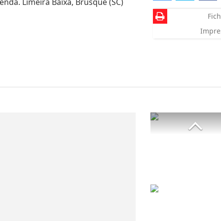
enda. Limeira Baixa, Brusque (SC)
Fich
Impre