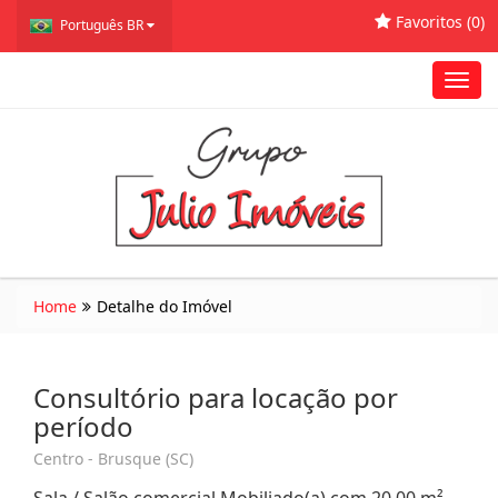
Favoritos (
0
)
Português BR
Toggl
navig
Home
Detalhe do Imóvel
Consultório para locação por
período
Centro - Brusque (SC)