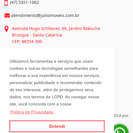
Informações de Contato
(47) 3351-1062
atendimento@julioimoveis.com.br
Avenida Hugo Schlösser, 69, Jardim Maluche
Utilizamos ferramentas e serviços que usam
Brusque - Santa Catarina
cookies e outras tecnologias semelhantes para
CEP: 88354-300
melhorar a sua experiência em nossos serviços,
personalizar publicidade e recomendar conteúdo
Horário de Atendimento
de seu interesse, além de protegermos seus
dados, nos termos da LGPD. Ao navegar nesse
site, você concorda com a nossa
Segunda a Sexta-Feira
Política de Privacidade.
08h00 - 12h00 e 13h30 - 18h00
Sábado
08h30 - 12h00
Entendi