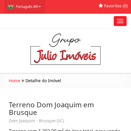
Favoritos (
0
)
Português BR
Toggl
navig
Home
Detalhe do Imóvel
Terreno Dom Joaquim em
Brusque
Dom Joaquim - Brusque (SC)