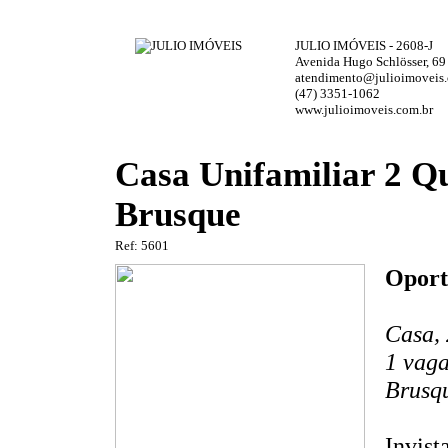
JULIO IMÓVEIS - 2608-J
Avenida Hugo Schlösser, 69
atendimento@julioimoveis.
(47) 3351-1062
www.julioimoveis.com.br
Casa Unifamiliar 2 Q
Brusque
Ref: 5601
Oport
Casa, 
1 vaga
Brusq
Invist