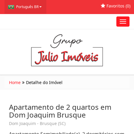
Favoritos (
0
)
Português BR
Toggl
navig
Home
Detalhe do Imóvel
Apartamento de 2 quartos em
Dom Joaquim Brusque
Dom Joaquim - Brusque (SC)