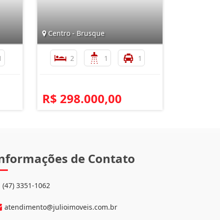
Centro - Brusque
1
2
1
1
R$ 298.000,00
nformações de Contato
(47) 3351-1062
atendimento@julioimoveis.com.br