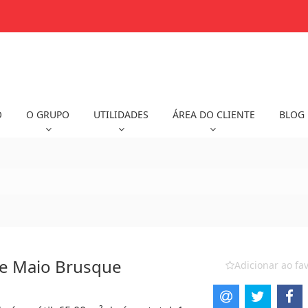
O
O GRUPO
UTILIDADES
ÁREA DO CLIENTE
BLOG
de Maio Brusque
Adicionar ao fav