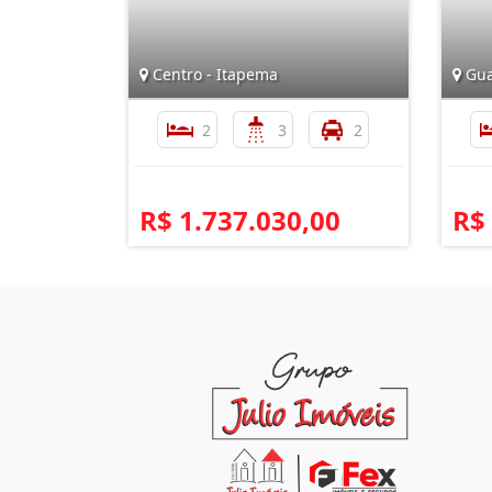
Centro - Itapema
Gua
2
3
2
R$ 1.737.030,00
R$