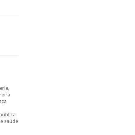
ria,
reira
aça
 pública
de saúde