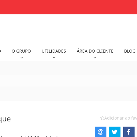
O
O GRUPO
UTILIDADES
ÁREA DO CLIENTE
BLOG
sque
Adicionar ao fav