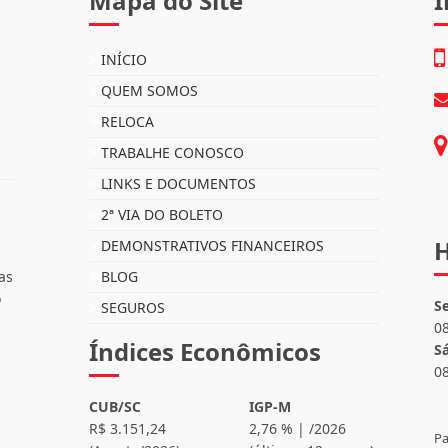
Mapa do Site
I
INÍCIO
QUEM SOMOS
RELOCA
TRABALHE CONOSCO
LINKS E DOCUMENTOS
2ª VIA DO BOLETO
H
DEMONSTRATIVOS FINANCEIROS
as
BLOG
o
S
SEGUROS
0
Índices Econômicos
S
0
CUB/SC
IGP-M
R$ 3.151,24
2,76 % | /2026
Pa