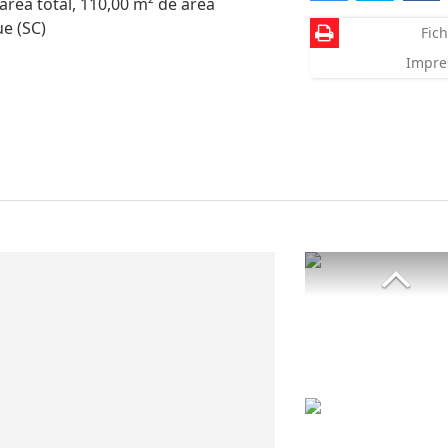
rea total, 110,00 m² de área
ue (SC)
Fich
Impre