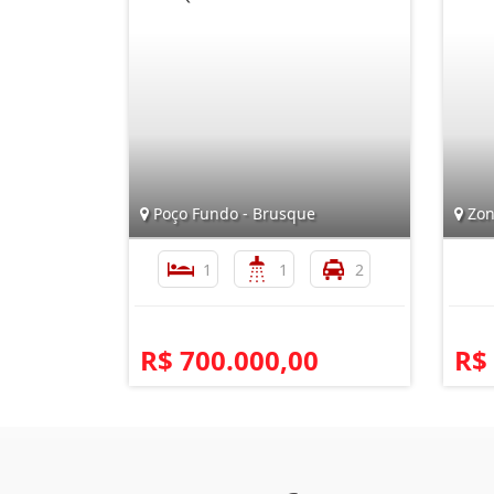
Poço Fundo - Brusque
Zon
1
1
2
R$ 700.000,00
R$