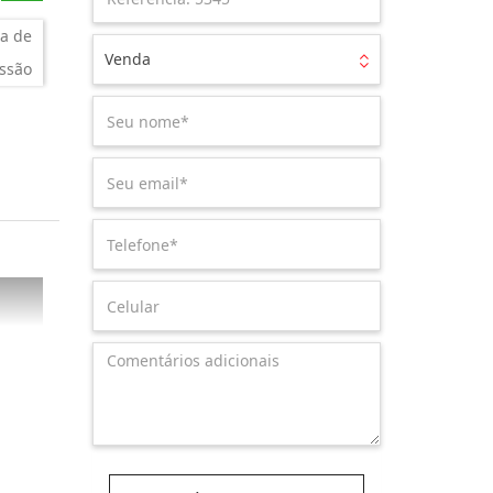
a de
Venda
ssão