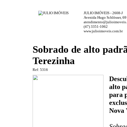
JULIO IMÓVEIS - 2608-J
Avenida Hugo Schlösser, 69
atendimento@julioimoveis.
(47) 3351-1062
www.julioimoveis.com.br
Sobrado de alto padr
Terezinha
Ref: 5316
Descu
alto p
para 
exclus
Nova 
Sobrad