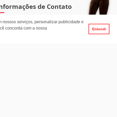
nformações de Contato
(47) 3351-1062
 nossos serviços, personalizar publicidade e
ocê concorda com a nossa
Entendi
atendimento@julioimoveis.com.br
Avenida Hugo Schlösser, 69, Jardim Maluche
Brusque - Santa Catarina
CEP: 88354-300
orário de Atendimento
egunda a Sexta-Feira
8h00 - 12h00 e 13h30 - 18h00
ábado
8h30 - 12h00