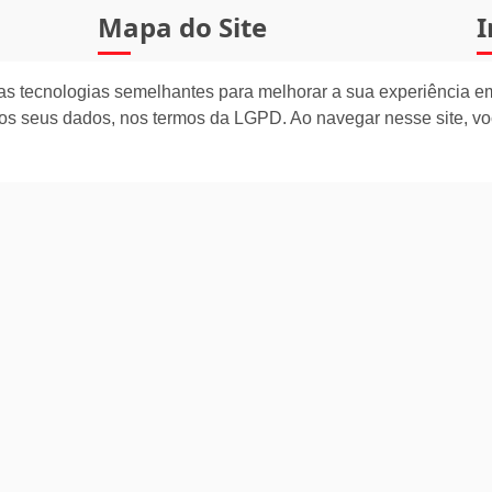
Mapa do Site
I
INÍCIO
as tecnologias semelhantes para melhorar a sua experiência em
os seus dados, nos termos da LGPD. Ao navegar nesse site, v
QUEM SOMOS
RELOCA
TRABALHE CONOSCO
LINKS E DOCUMENTOS
2ª VIA DO BOLETO
H
DEMONSTRATIVOS FINANCEIROS
as
BLOG
o
S
SEGUROS
0
Índices Econômicos
S
0
CUB/SC
IGP-M