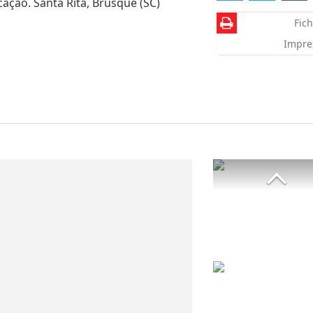
cação. Santa Rita, Brusque (SC)
Fich
Impre