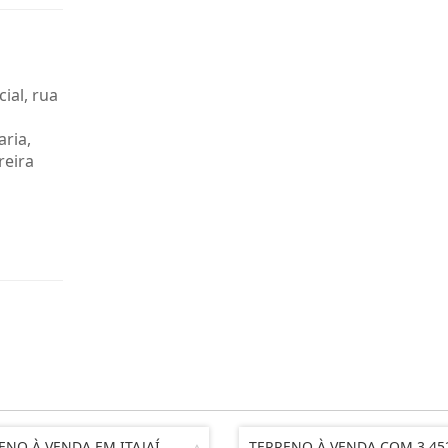
ial, rua
ria,
reira
ENO À VENDA EM ITAJAÍ.
TERRENO À VENDA COM 3.45