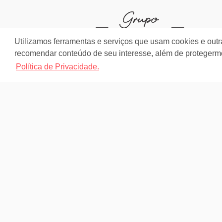
Utilizamos ferramentas e serviços que usam cookies e outr
recomendar conteúdo de seu interesse, além de protegerm
Política de Privacidade.
CRECI: 2608-J
Quem Somos
Somos um Grupo com quatro marcas próprias que
atuam diretamente em Brusque e Região através d
unidades de Negócios: • Julio Imóveis Vendas • Juli
Imóveis Alugueis • Fex Imóveis • Fex Seguros...
Continue lendo...