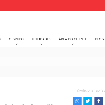
O
O GRUPO
UTILIDADES
ÁREA DO CLIENTE
BLOG
o
Adicionar ao fav