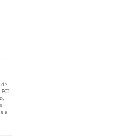
 de
 FCI
o,
s
me a