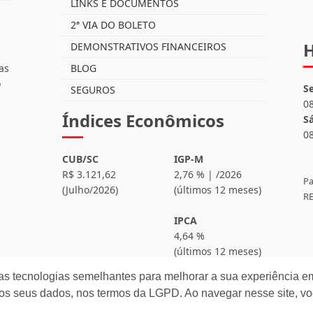
LINKS E DOCUMENTOS
2ª VIA DO BOLETO
H
DEMONSTRATIVOS FINANCEIROS
as
BLOG
o
S
SEGUROS
0
Índices Econômicos
S
0
CUB/SC
IGP-M
R$ 3.121,62
2,76 % | /2026
Pa
(Julho/2026)
(últimos 12 meses)
RE
IPCA
4,64 %
(últimos 12 meses)
as tecnologias semelhantes para melhorar a sua experiência em
os seus dados, nos termos da LGPD. Ao navegar nesse site, v
eitos reservados