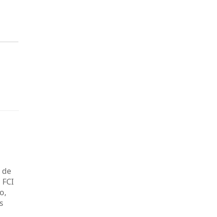
 de
 FCI
o,
s