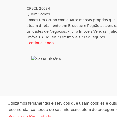
CRECI: 2608-J
Quem Somos
Somos um Grupo com quatro marcas próprias que
atuam diretamente em Brusque e Região através d
unidades de Negócios: • Julio Imóveis Vendas • Juli
Imóveis Alugueis • Fex Imóveis • Fex Seguros...
Continue lendo...
Utilizamos ferramentas e serviços que usam cookies e outr
recomendar conteúdo de seu interesse, além de protegerm
Site desenvolvido por
ImóvelOffice
© - Todos os dir
Política de Privacidade.