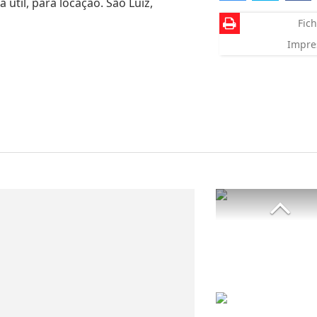
 útil, para locação. São Luíz,
Fich
Impre