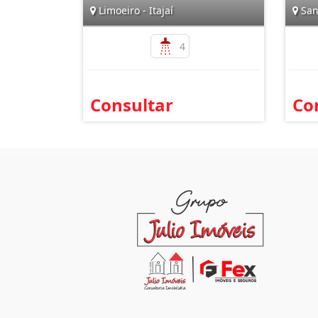
Limoeiro - Itajaí
San
4
Consultar
Co