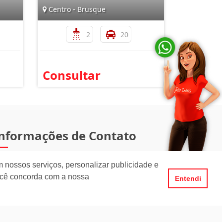
Centro - Brusque
2
20
Consultar
nformações de Contato
(47) 3351-1062
 nossos serviços, personalizar publicidade e
ocê concorda com a nossa
Entendi
atendimento@julioimoveis.com.br
Avenida Hugo Schlösser, 69, Jardim Maluche
Brusque - Santa Catarina