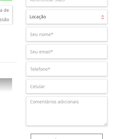
a de
Locação
ssão