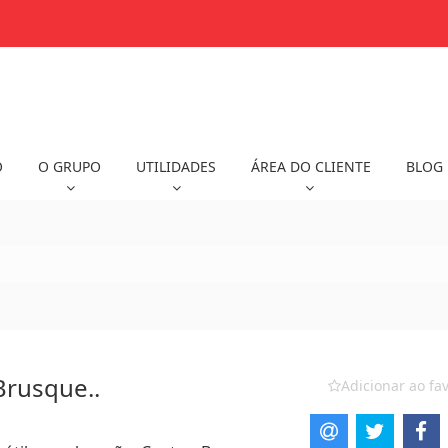
O
O GRUPO
UTILIDADES
ÁREA DO CLIENTE
BLOG
Brusque..
Adicionar ao fav