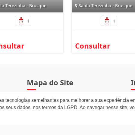
ta Terezinha - Brusque
Santa Terezinha - Brusque
1
1
nsultar
Consultar
Mapa do Site
I
INÍCIO
as tecnologias semelhantes para melhorar a sua experiência em
os seus dados, nos termos da LGPD. Ao navegar nesse site, v
QUEM SOMOS
RELOCA
TRABALHE CONOSCO