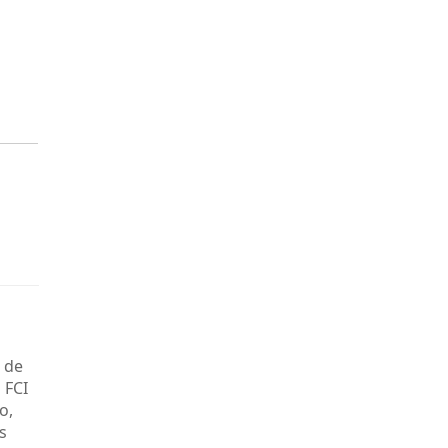
 de
 FCI
o,
s