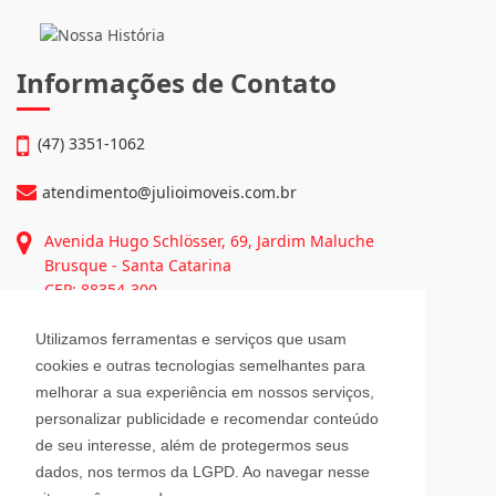
diretamente em Brusque e Região através das unidades de
Negócios: • Julio Imóveis Vendas • Julio Imóveis Alugueis • Fex
Imóveis • Fex Seguros...
Continue lendo...
Informações de Contato
(47) 3351-1062
atendimento@julioimoveis.com.br
Utilizamos ferramentas e serviços que usam
Avenida Hugo Schlösser, 69, Jardim Maluche
cookies e outras tecnologias semelhantes para
Brusque - Santa Catarina
melhorar a sua experiência em nossos serviços,
CEP: 88354-300
personalizar publicidade e recomendar conteúdo
de seu interesse, além de protegermos seus
Horário de Atendimento
dados, nos termos da LGPD. Ao navegar nesse