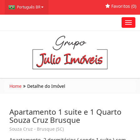
Favoritos (
0
)
Português BR
Toggl
navig
Home
Detalhe do Imóvel
Apartamento 1 suite e 1 Quarto
Souza Cruz Brusque
Souza Cruz - Brusque (SC)