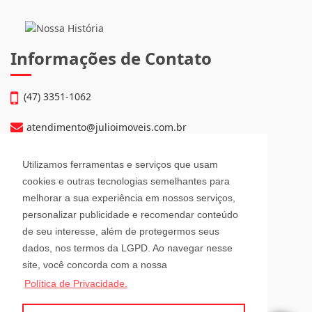
Informações de Contato
(47) 3351-1062
atendimento@julioimoveis.com.br
Avenida Hugo Schlösser, 69, Jardim Maluche
Utilizamos ferramentas e serviços que usam
Brusque - Santa Catarina
cookies e outras tecnologias semelhantes para
CEP: 88354-300
melhorar a sua experiência em nossos serviços,
personalizar publicidade e recomendar conteúdo
Horário de Atendimento
de seu interesse, além de protegermos seus
dados, nos termos da LGPD. Ao navegar nesse
site, você concorda com a nossa
Segunda a Sexta-Feira
Política de Privacidade.
08h00 - 12h00 e 13h30 - 18h00
Sábado