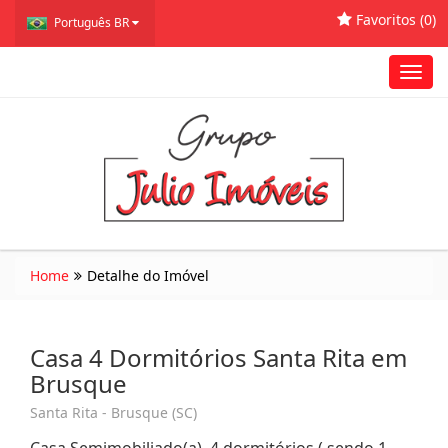
Favoritos (
0
)
Português BR
Toggl
navig
Home
Detalhe do Imóvel
Casa 4 Dormitórios Santa Rita em
Brusque
Santa Rita - Brusque (SC)