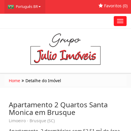
Favoritos (
0
)
Português BR
Toggl
navig
Home
Detalhe do Imóvel
Apartamento 2 Quartos Santa
Monica em Brusque
Limoeiro - Brusque (SC)