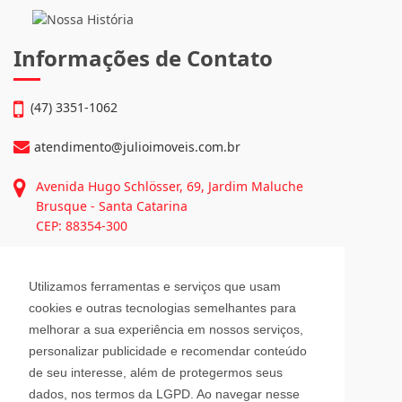
Informações de Contato
(47) 3351-1062
atendimento@julioimoveis.com.br
Avenida Hugo Schlösser, 69, Jardim Maluche
Brusque - Santa Catarina
CEP: 88354-300
Horário de Atendimento
Utilizamos ferramentas e serviços que usam
cookies e outras tecnologias semelhantes para
melhorar a sua experiência em nossos serviços,
Segunda a Sexta-Feira
08h00 - 12h00 e 13h30 - 18h00
personalizar publicidade e recomendar conteúdo
Sábado
de seu interesse, além de protegermos seus
08h30 - 12h00
dados, nos termos da LGPD. Ao navegar nesse