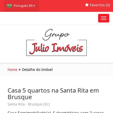
Favoritos (
0
)
Português BR
Toggl
navig
Home
Detalhe do Imóvel
Casa 5 quartos na Santa Rita em
Brusque
Santa Rita - Brusque (SC)