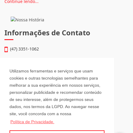
Continue lendo...
Informações de Contato
(47) 3351-1062
atendimento@julioimoveis.com.br
Utilizamos ferramentas e serviços que usam
Avenida Hugo Schlösser, 69, Jardim Maluche
cookies e outras tecnologias semelhantes para
Brusque - Santa Catarina
melhorar a sua experiência em nossos serviços,
CEP: 88354-300
personalizar publicidade e recomendar conteúdo
de seu interesse, além de protegermos seus
Horário de Atendimento
dados, nos termos da LGPD. Ao navegar nesse
site, você concorda com a nossa
Política de Privacidade.
Segunda a Sexta-Feira
08h00 - 12h00 e 13h30 - 18h00