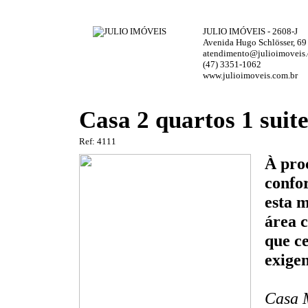
JULIO IMÓVEIS - 2608-J
Avenida Hugo Schlösser, 69
atendimento@julioimoveis.
(47) 3351-1062
www.julioimoveis.com.br
Casa 2 quartos 1 suit
Ref: 4111
À pro
confo
esta m
área 
que c
exige
Casa M