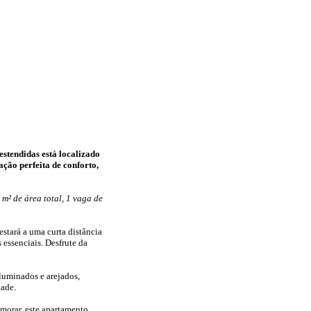
stendidas está localizado
ção perfeita de conforto,
m² de área total, 1 vaga de
estará a uma curta distância
 essenciais. Desfrute da
luminados e arejados,
dade.
 morar, este apartamento