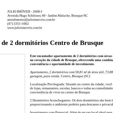
JULIO IMÓVEIS - 2608-J
Avenida Hugo Schlösser, 69 - Jardim Maluche, Brusque/SC
atendimento@julioimoveis.com.br
(47) 3351-1062
www.julioimoveis.com.br
de 2 dormitórios Centro de Brusque
Este encantador apartamento de 2 dormitórios com áreas e
no coração da cidade de Brusque, oferecendo uma combina
conveniência e oportunidade de investimento.
Apartamento, 2 dormitórios com 58,81 m² de área útil, 73,88 
garagem, para venda. Centro, Brusque (SC)
Localização Privilegiada: Situado no centro da cidade, você 
de lojas, restaurantes, escolas, bancos e todas as comodidades
conveniência de viver no centro de Brusque.
2 Dormitórios Aconchegantes: Os dois dormitórios são bem i
proporcionando o ambiente perfeito para descanso e privaci
Investimento com Potencial: Além de ser um local ideal para