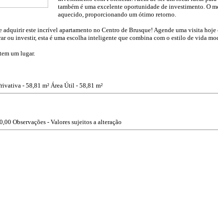
também é uma excelente oportunidade de investimento. O me
aquecido, proporcionando um ótimo retorno.
 adquirir este incrível apartamento no Centro de Brusque! Agende uma visita hoje 
rar ou investir, esta é uma escolha inteligente que combina com o estilo de vida mo
 tem um lugar.
rivativa - 58,81 m²
Área Útil - 58,81 m²
0,00
Observações - Valores sujeitos a alteração