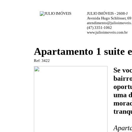
JULIO IMÓVEIS - 2608-J
Avenida Hugo Schlösser, 69
atendimento@julioimoveis.
(47) 3351-1062
www.julioimoveis.com.br
Apartamento 1 suite 
Ref: 3422
Se vo
bairro
oport
uma di
morad
tranqu
Aparta