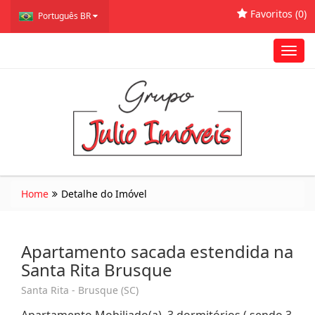
Favoritos (
0
)
Português BR
Toggl
navig
Home
Detalhe do Imóvel
Apartamento sacada estendida na
Santa Rita Brusque
Santa Rita - Brusque (SC)