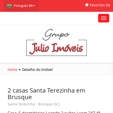
Favoritos (
0
)
Português BR
Toggl
navig
Home
Detalhe do Imóvel
2 casas Santa Terezinha em
Brusque
Santa Terezinha - Brusque (SC)