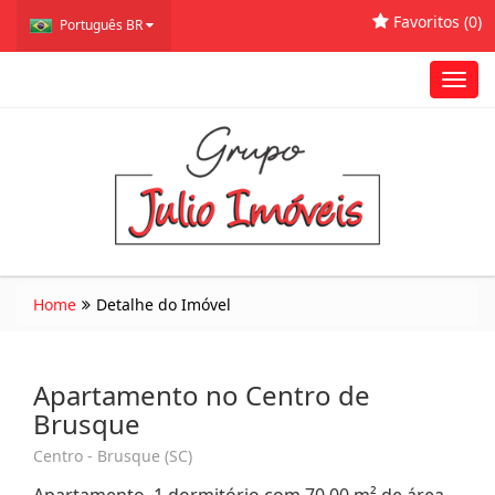
Favoritos (
0
)
Português BR
Toggl
navig
Home
Detalhe do Imóvel
Apartamento no Centro de
Brusque
Centro - Brusque (SC)