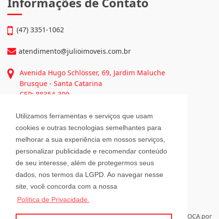
Continue lendo...
Informações de Contato
(47) 3351-1062
atendimento@julioimoveis.com.br
Utilizamos ferramentas e serviços que usam
Avenida Hugo Schlösser, 69, Jardim Maluche
cookies e outras tecnologias semelhantes para
Brusque - Santa Catarina
melhorar a sua experiência em nossos serviços,
CEP: 88354-300
personalizar publicidade e recomendar conteúdo
de seu interesse, além de protegermos seus
Horário de Atendimento
dados, nos termos da LGPD. Ao navegar nesse
site, você concorda com a nossa
Política de Privacidade.
Segunda a Sexta-Feira
08h00 - 12h00 e 13h30 - 18h00