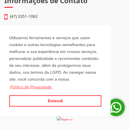
Informações de Contato
(47) 3351-1062
atendimento@julioimoveis.com.br
Utilizamos ferramentas e serviços que usam
Avenida Hugo Schlösser, 69, Jardim Maluche
cookies e outras tecnologias semelhantes para
Brusque - Santa Catarina
melhorar a sua experiência em nossos serviços,
CEP: 88354-300
personalizar publicidade e recomendar conteúdo
de seu interesse, além de protegermos seus
Horário de Atendimento
dados, nos termos da LGPD. Ao navegar nesse
site, você concorda com a nossa
Política de Privacidade.
Segunda a Sexta-Feira
08h00 - 12h00 e 13h30 - 18h00
Sábado
Entendi
08h30 - 12h00
Para administrar seus imóveis á distância, tenha sempre a RELOCA por