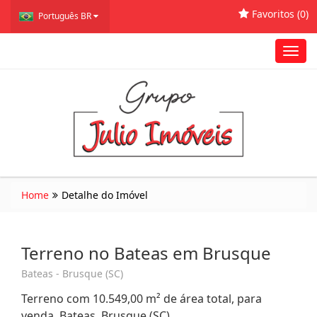
Favoritos (
0
)
Português BR
Toggl
navig
Home
Detalhe do Imóvel
Terreno no Bateas em Brusque
Bateas - Brusque (SC)
Terreno com 10.549,00 m² de área total, para
venda. Bateas, Brusque (SC)