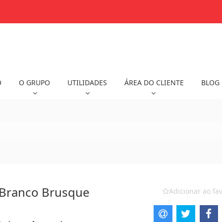
O
O GRUPO
UTILIDADES
ÁREA DO CLIENTE
BLOG
o Branco Brusque
Adicionar ao fav