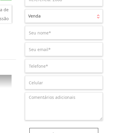
a de
Venda
ssão