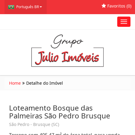
Favoritos (
0
)
Português BR
Toggl
navig
Home
Detalhe do Imóvel
Loteamento Bosque das
Palmeiras São Pedro Brusque
São Pedro - Brusque (SC)