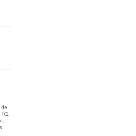
 de
 FCI
o,
s