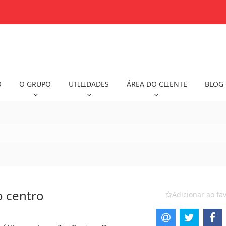
O
O GRUPO
UTILIDADES
ÁREA DO CLIENTE
BLOG
o centro
Adicionar ao fav