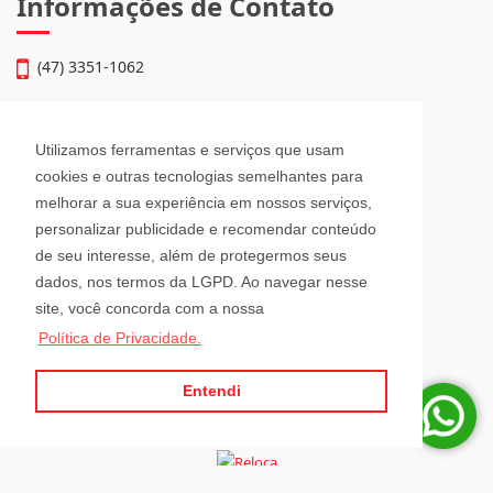
Informações de Contato
(47) 3351-1062
atendimento@julioimoveis.com.br
Utilizamos ferramentas e serviços que usam
Avenida Hugo Schlösser, 69, Jardim Maluche
cookies e outras tecnologias semelhantes para
Brusque - Santa Catarina
melhorar a sua experiência em nossos serviços,
CEP: 88354-300
personalizar publicidade e recomendar conteúdo
de seu interesse, além de protegermos seus
Horário de Atendimento
dados, nos termos da LGPD. Ao navegar nesse
site, você concorda com a nossa
Política de Privacidade.
Segunda a Sexta-Feira
08h00 - 12h00 e 13h30 - 18h00
Sábado
Entendi
08h30 - 12h00
Para administrar seus imóveis á distância, tenha sempre a RELOCA por