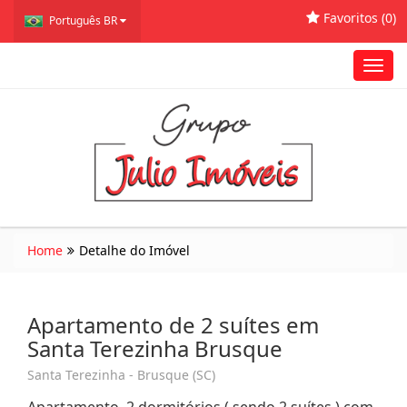
Favoritos (
0
)
Português BR
Toggl
navig
Home
Detalhe do Imóvel
Apartamento de 2 suítes em
Santa Terezinha Brusque
Santa Terezinha - Brusque (SC)