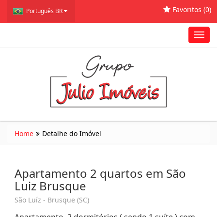
Favoritos (
0
)
Português BR
Toggl
navig
Home
Detalhe do Imóvel
Apartamento 2 quartos em São
Luiz Brusque
São Luíz - Brusque (SC)