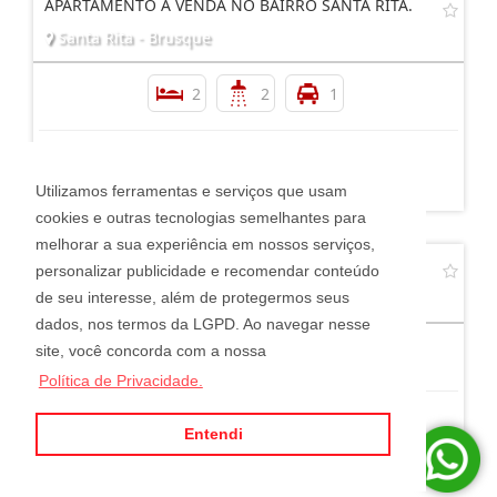
APARTAMENTO À VENDA NO BAIRRO SANTA RITA.
Santa Rita - Brusque
2
2
1
R$ 550.000,00
Utilizamos ferramentas e serviços que usam
cookies e outras tecnologias semelhantes para
melhorar a sua experiência em nossos serviços,
APARTAMENTO 2 QUARTOS 2 VAGAS SÃO LUIZ
personalizar publicidade e recomendar conteúdo
São Luíz - Brusque
de seu interesse, além de protegermos seus
dados, nos termos da LGPD. Ao navegar nesse
site, você concorda com a nossa
2
1
2
Política de Privacidade.
Entendi
R$ 440.000,00