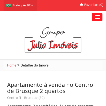
Favoritos (
0
)
Português BR
Toggl
navig
Home
Detalhe do Imóvel
Apartamento à venda no Centro
de Brusque 2 quartos
Centro II - Brusque (SC)